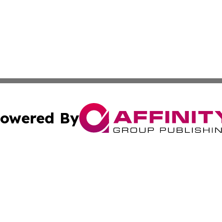
owered By
ubmit Press Release
Terms & Conditions
Copyright/DMCA
dba Affinity Group Publishing & Lifestyle Gazette Turks &
Cookie Settings / Your Privacy Choices