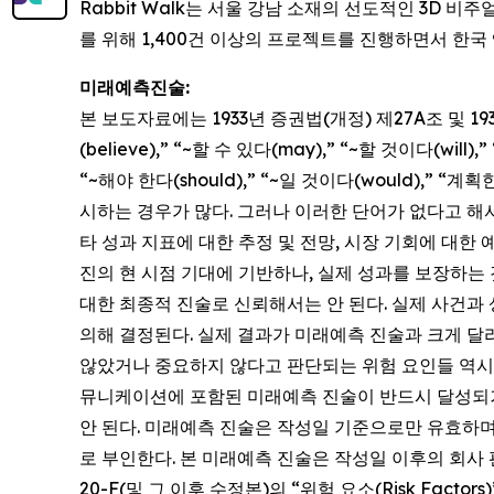
Rabbit Walk는 서울 강남 소재의 선도적인 3D 비
를 위해 1,400건 이상의 프로젝트를 진행하면서 한
미래예측진술:
본 보도자료에는 1933년 증권법(개정) 제27A조 및 
(believe),” “~할 수 있다(may),” “~할 것이다(will)
“~해야 한다(should),” “~일 것이다(would),” “
시하는 경우가 많다. 그러나 이러한 단어가 없다고 해
타 성과 지표에 대한 추정 및 전망, 시장 기회에 대한
진의 현 시점 기대에 기반하나, 실제 성과를 보장하는 
대한 최종적 진술로 신뢰해서는 안 된다. 실제 사건과
의해 결정된다. 실제 결과가 미래예측 진술과 크게 달라
않았거나 중요하지 않다고 판단되는 위험 요인들 역시 실
뮤니케이션에 포함된 미래예측 진술이 반드시 달성되거
안 된다. 미래예측 진술은 작성일 기준으로만 유효하며
로 부인한다. 본 미래예측 진술은 작성일 이후의 회사 판
20-F(및 그 이후 수정본)의 “위험 요소(Risk Facto