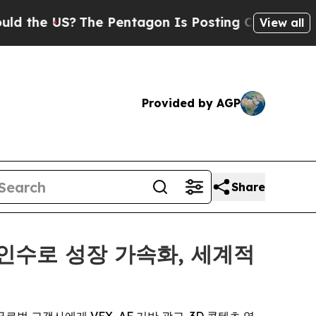
 US?
The Pentagon Is Posting Cryptic Biblical M
View all
Provided by AGP
Share
첫 인수로 성장 가속화, 세계적