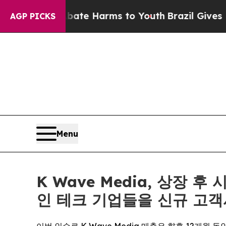
und to Abate Harms to Youth
Brazil Gives Parents
AGP PICKS
Menu
K Wave Media, 상장 
인 테크 기업들을 신규 고객